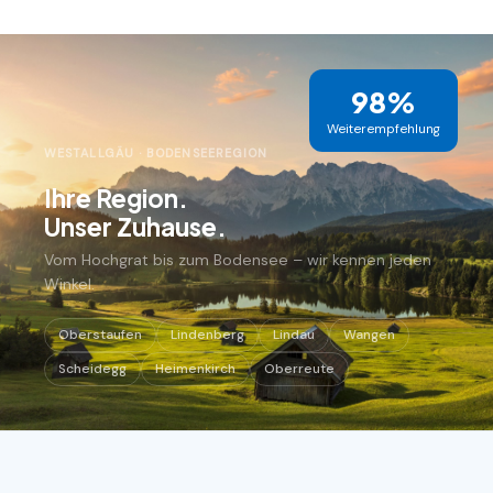
98%
Weiter­empfehlung
WESTALLGÄU · BODENSEEREGION
Ihre Region.
Unser Zuhause.
Vom Hochgrat bis zum Bodensee – wir kennen jeden
Winkel.
Oberstaufen
Lindenberg
Lindau
Wangen
Scheidegg
Heimenkirch
Oberreute