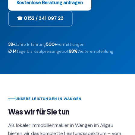
Kostenlose Beratung anfragen
☎ 0152 / 341 097 23
38+
Jahre Erfahrung
500+
Vermittlungen
∅ 14
Tage bis Kaufpreisangebot
98%
Weiterempfehlung
UNSERE LEISTUNGEN IN WANGEN
Was wir für Sie tun
Als lokaler Immobilienmakler in Wangen im Allgäu
bieten wir das komplette Leistungsspektrum – vom