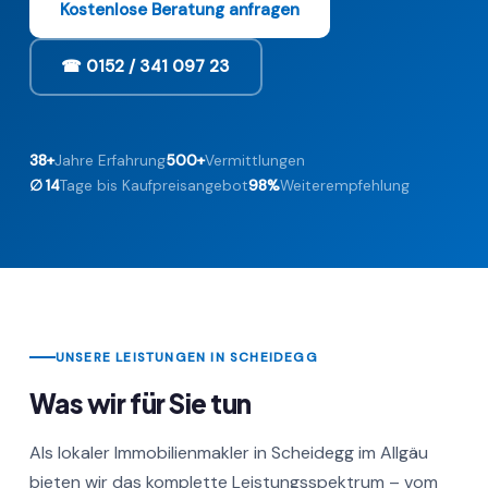
Kostenlose Beratung anfragen
☎ 0152 / 341 097 23
38+
Jahre Erfahrung
500+
Vermittlungen
∅ 14
Tage bis Kaufpreisangebot
98%
Weiterempfehlung
UNSERE LEISTUNGEN IN SCHEIDEGG
Was wir für Sie tun
Als lokaler Immobilienmakler in Scheidegg im Allgäu
bieten wir das komplette Leistungsspektrum – vom